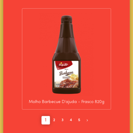
Molho Barbecue D'ajuda - Frasco 820g
1
2
3
4
5