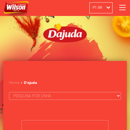
PT-BR
ENGLISH
ESPAÑOL
Home
D'ajuda