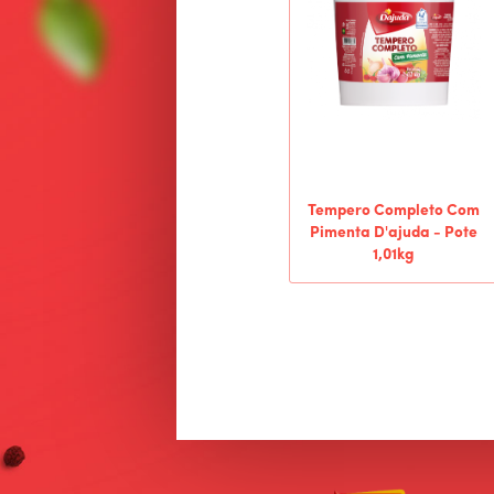
Tempero Completo Com
Pimenta D'ajuda - Pote
1,01kg