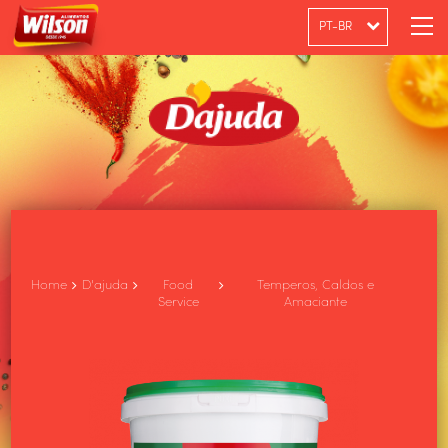
PT-BR
ENGLISH
ESPAÑOL
Home
D'ajuda
Food
Temperos, Caldos e
Service
Amaciante