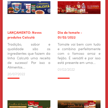
HOME
ALIMENTOS WILSON
LANÇAMENTO: Novos
Dia do tomate -
produtos Calcutá
01/02/2022
PRODUTOS
Tradição, sabor e
Tomate vai bem com tudo
CULINÁRIA
qualidade são os
e combina perfeitamente
ingredientes que fazem da
com o famoso arroz e
NOTÍCIAS
linha Calcutá uma receita
feijão. É versátil e por isso
de sucesso! Por isso a
está presente em uma...
CONTATO
Alimentos...
01/02/2022
20/07/2022
TRABALHE CONOSCO