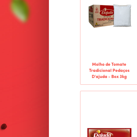
Molho de Tomate
Tradicional Pedaços
D'ajuda - Box 3kg