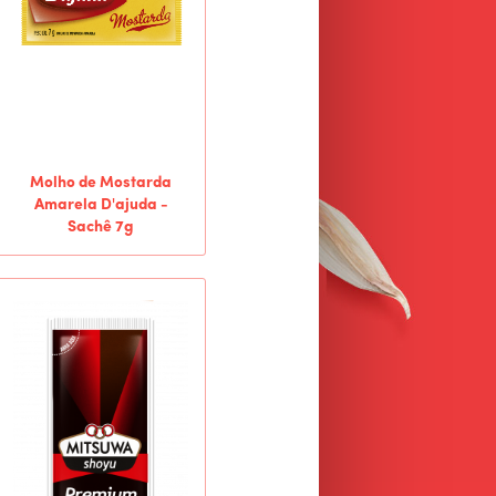
Molho de Mostarda
Amarela D'ajuda -
Sachê 7g