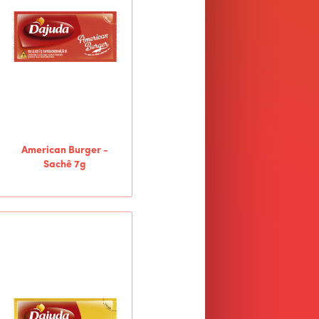
American Burger -
Sachê 7g