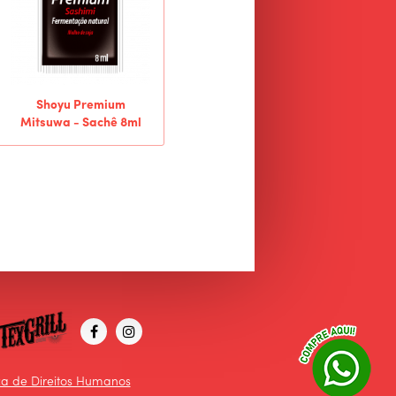
Shoyu Premium
Mitsuwa - Sachê 8ml
ica de Direitos Humanos