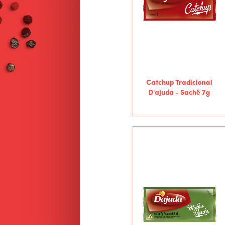
Catchup Tradicional
D'ajuda - Sachê 7g