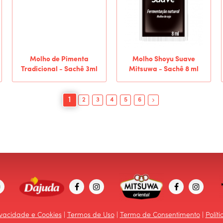
Molho de Pimenta
Molho Shoyu Suave
Tradicional - Sachê 3ml
Mitsuwa - Sachê 8 ml
1
2
3
4
5
6
rivacidade e Cookies
|
Termos de Uso
|
Termo de Consentimento
|
Polít