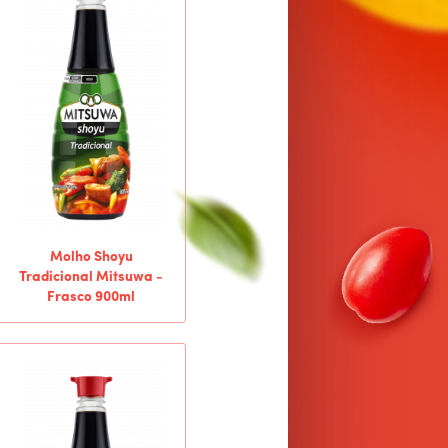
Molho Shoyu
Tradicional Mitsuwa -
Frasco 900ml