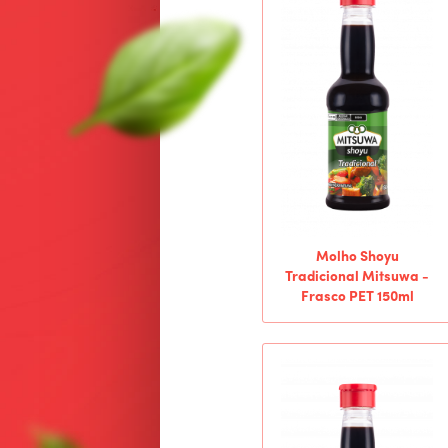
Molho Shoyu
Tradicional Mitsuwa -
Frasco PET 150ml