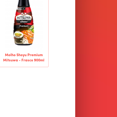
Molho Shoyu Premium
Mitsuwa - Frasco 900ml