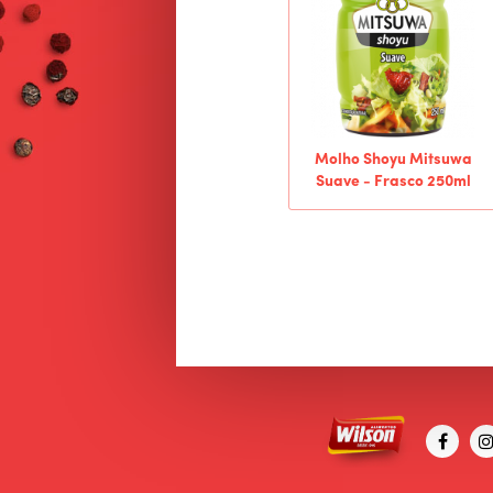
Molho Shoyu Mitsuwa
Suave - Frasco 250ml