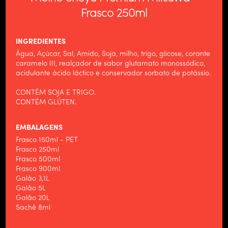
Frasco 250ml
INGREDIENTES
Água, Açúcar, Sal, Amido, Soja, milho, trigo, glicose, corante
caramelo III, realçador de sabor glutamato monossódico,
acidulante ácido láctico e conservador sorbato de potássio.
CONTÉM SOJA E TRIGO.
CONTÉM GLÚTEN.
EMBALAGENS
Frasco 150ml - PET
Frasco 250ml
Frasco 500ml
Frasco 900ml
Galão 3,1L
Galão 5L
HOME
Galão 20L
Sachê 8ml
ALIMENTOS WILSON