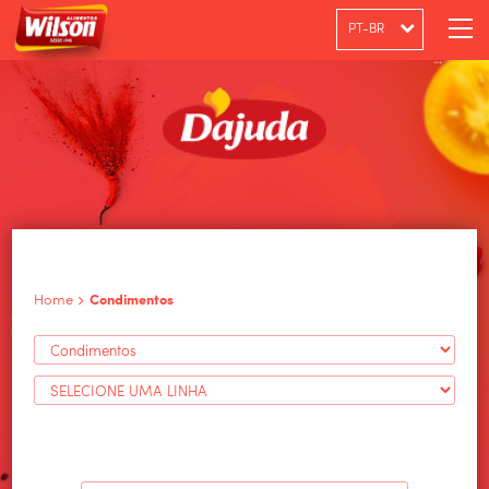
PT-BR
ENGLISH
ESPAÑOL
Home
Condimentos