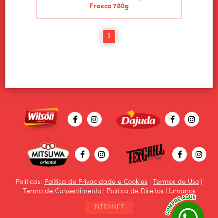
Frasco 780g
1
Políticas:
Política de Privacidade e Cookies
|
Termos de Uso
|
Termo de Consentimento
|
Política de Direitos Humanos
INTRANET