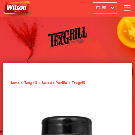
PT-BR
ENGLISH
ESPAÑOL
Home
Texgrill
Sais de Parilla
Texgrill