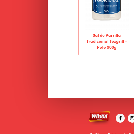
Sal de Parrilla
Tradicional Texgrill -
Pote 500g