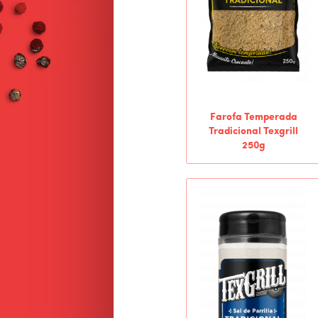
Farofa Temperada
Tradicional Texgrill
250g