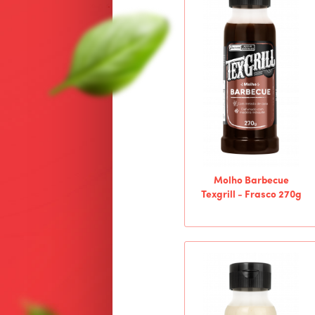
Molho Barbecue
Texgrill - Frasco 270g