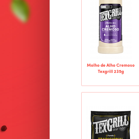
Molho de Alho Cremoso
Texgrill 235g