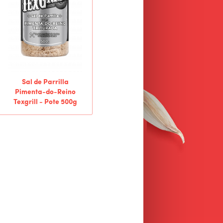
Sal de Parrilla
Pimenta-do-Reino
Texgrill - Pote 500g