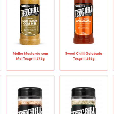
Molho Mostarda com
Sweet Chilli Goiabada
Mel Texgrill 275g
Texgrill 285g