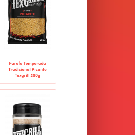
Farofa Temperada
Tradicional Picante
Texgrill 250g