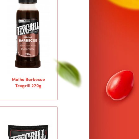
Molho Barbecue
Texgrill 270g