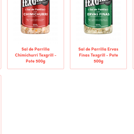
Sal de Parrilla
Sal de Parrilla Ervas
Chimichurri Texgrill -
Finas Texgrill - Pote
Pote 500g
500g