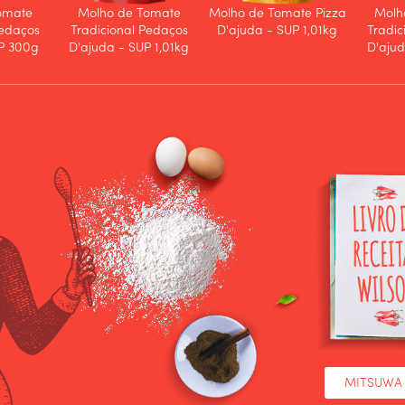
omate
Molho de Tomate
Molho de Tomate Pizza
Molh
Pedaços
Tradicional Pedaços
D'ajuda - SUP 1,01kg
Tradic
UP 300g
D'ajuda - SUP 1,01kg
D'aju