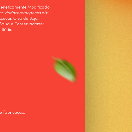
Geneticamente Modificado
ces viridochromogenes
e/ou
 Açúcar, Óleo de Soja,
Salsa e Conservadores:
 Sódio.
e fabricação.