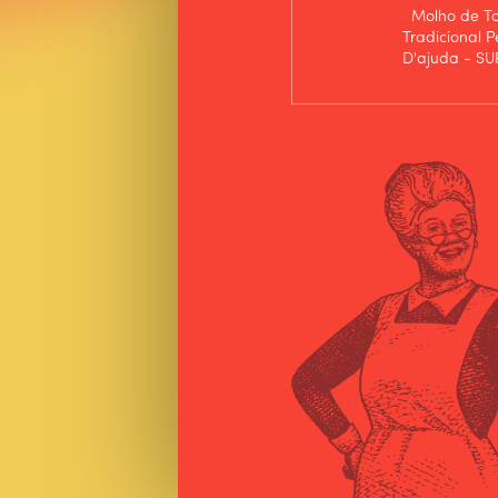
Molho de T
Tradicional 
D'ajuda - S