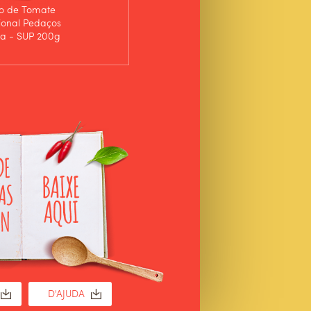
o de Tomate
Molho de Tomate Pizza
ional Pedaços
D'ajuda - SUP 200g
da - SUP 200g