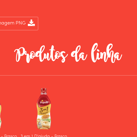
Imagem PNG
Produtos da linha
 - Frasco
3 em 1 D'ajuda - Frasco