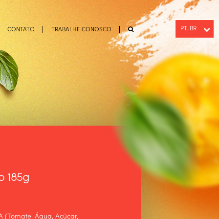
PT-BR
CONTATO
TRABALHE CONOSCO
ENGLISH
ESPAÑOL
o 185g
(Tomate, Água, Açúcar,