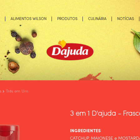
ALIMENTOS WILSON
PRODUTOS
CULINÁRIA
NOTÍCIAS
s
Três em Um
3 em 1 D'ajuda - Frasc
INGREDIENTES
CATCHUP, MAIONESE e MOSTARDA 