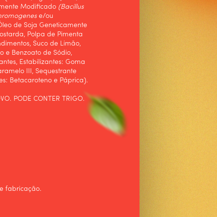
amente Modificado
(Bacillus
ochromogenes
e/ou
 Óleo de Soja Geneticamente
ostarda, Polpa de Pimenta
dimentos, Suco de Limão,
o e Benzoato de Sódio,
antes, Estabilizantes: Goma
amelo III, Sequestrante
s: Betacaroteno e Páprica).
VO. PODE CONTER TRIGO.
e fabricação.