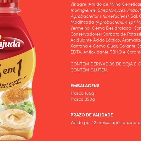
Vinagre, Amido de Milho Genetic
thuringiensis, Streptomyces virid
Agrobacterium tumefaciens)
, Sal,
Modificada
(Agrobacterium sp)
, M
Vermelha, Gema Desidratada, Con
Conservadores: Sorbato de Potássi
Acidulante Ácido Láctico, Aromatiz
Xantana e Goma Guar, Corante Car
EDTA, Antioxidante TBHQ e Corante
CONTÉM DERIVADOS DE SOJA E O
CONTÉM GLÚTEN.
EMBALAGENS
Frasco 185g
Frasco 390g
PRAZO DE VALIDADE
Válido por 12 meses após a data d