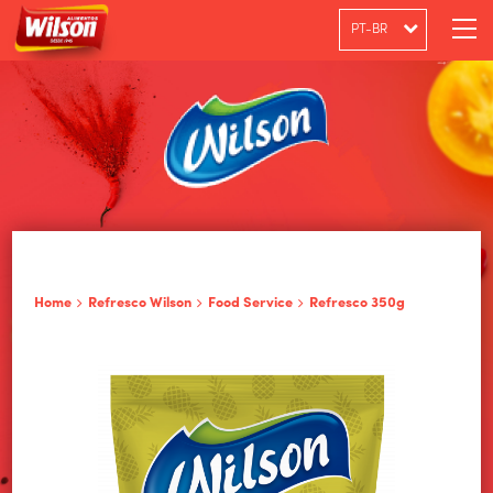
PT-BR
ENGLISH
ESPAÑOL
Home
Refresco Wilson
Food Service
Refresco 350g