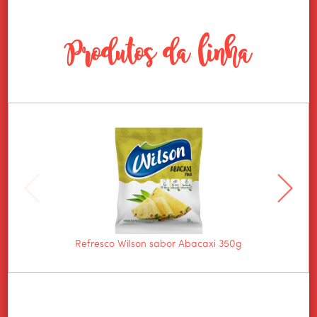
Produtos da linha
Refresco Wilson sabor Abacaxi 350g
Refre