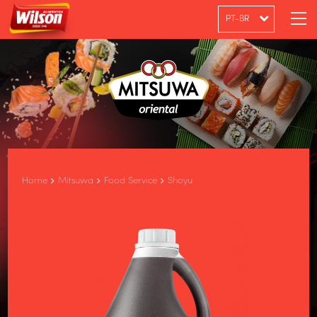
PT-BR
ENGLISH
ESPAÑOL
Home
Mitsuwa
Food Service
Shoyu