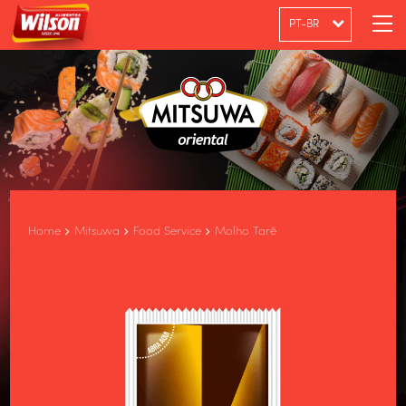
PT-BR
ENGLISH
ESPAÑOL
Home
Mitsuwa
Food Service
Molho Tarê