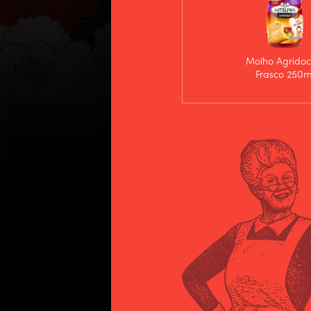
Molho Agridoc
Frasco 250m