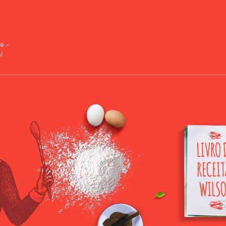
e -
l