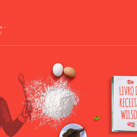
e -
l