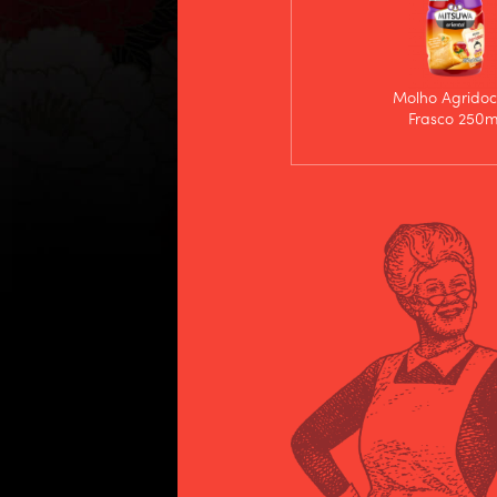
Molho Agridoc
Frasco 250m