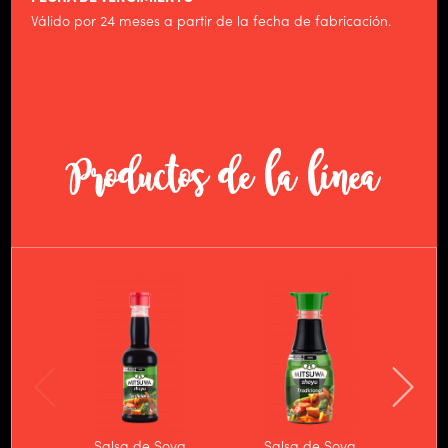
Válido por 24 meses a partir de la fecha de fabricación.
Productos de la línea
Salsa de Soya
Salsa de Soya
Sa