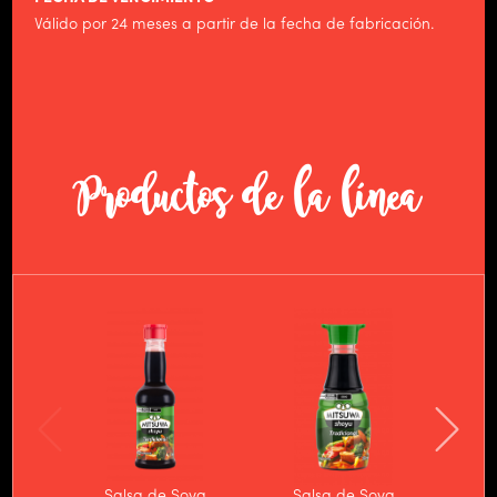
Válido por 24 meses a partir de la fecha de fabricación.
Productos de la línea
Salsa de Soya
Salsa de Soya
Sa