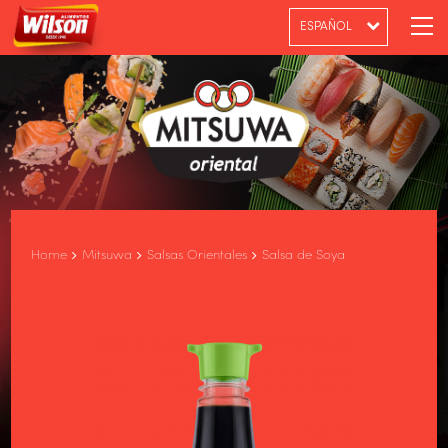
ESPAÑOL
PT-BR
ENGLISH
Home
Mitsuwa
Salsas Orientales
Salsa de Soya