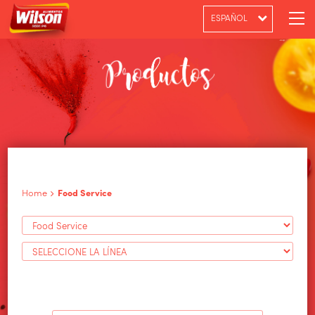
ESPAÑOL
PT-BR
ENGLISH
Home
Food Service