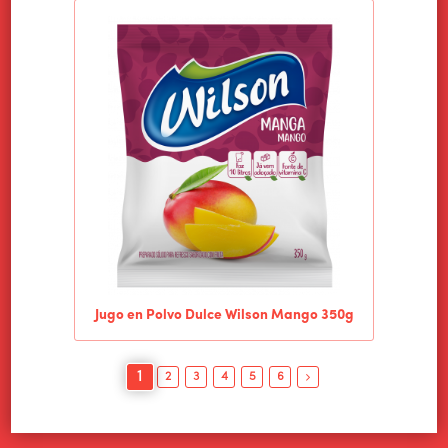
Jugo en Polvo Dulce Wilson Mango 350g
1
2
3
4
5
6