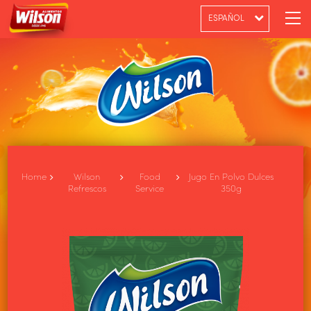
ESPAÑOL
PT-BR
ENGLISH
Home
Wilson
Food
Jugo En Polvo Dulces
Refrescos
Service
350g