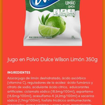
Jugo en Polvo Dulce Wilson Limón 350g
INGREDIENTES
Azúcar,jugo de limón deshidratado, ácido ascórbico
(vitamina C), reguladores de la acidez: ácido fumárico y
citrato de sodio, acidulante ácido cítrico, edulcorantes
HOME
artificiales: ciclamato sódico (18,5mg/100ml), aspartamo
(15,6mg/100ml), acesulfamo-K (4,2mg/100ml) e sacarina
ALIMENTOS WILSON
sódica (1,7mg/100ml), fosfato tricálcico antihumectante,