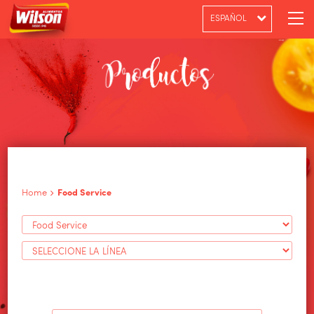
ESPAÑOL
PT-BR
ENGLISH
Home
Food Service