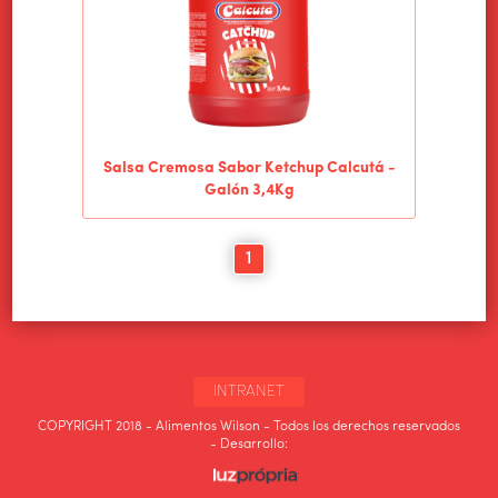
Salsa Cremosa Sabor Ketchup Calcutá -
Galón 3,4Kg
1
INTRANET
COPYRIGHT 2018 - Alimentos Wilson - Todos los derechos reservados
- Desarrollo: