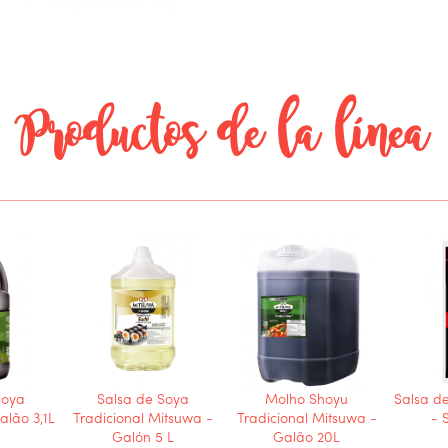
Productos de la línea
Soya
Salsa de Soya
Molho Shoyu
Salsa d
alão 3,1L
Tradicional Mitsuwa -
Tradicional Mitsuwa -
- 
Galón 5 L
Galão 20L