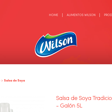
HOME
ALIMENTOS WILSON
PRO
e
Salsa de Soya
Salsa de Soya Tradici
- Galón 5L