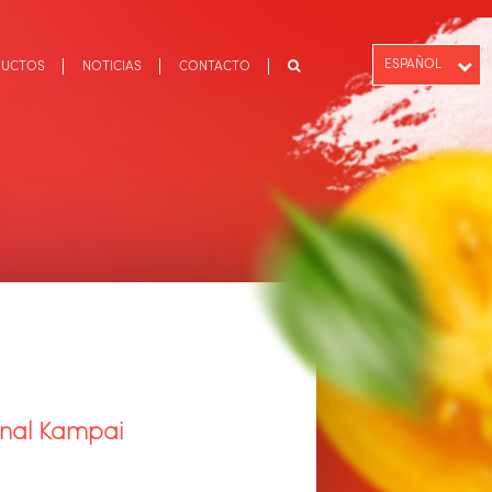
ESPAÑOL
DUCTOS
NOTICIAS
CONTACTO
PT-BR
ENGLISH
onal Kampai