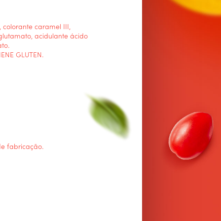
, colorante caramel III,
glutamato, acidulante ácido
ato.
IENE GLUTEN.
de fabricação.