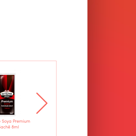
e Soya Premium
Molho Shoyu Premium
Salsa de Soya Premium
Sachê 8ml
Mitsuwa - Galão 3,1L
Mitsuwa - Galón 5 L