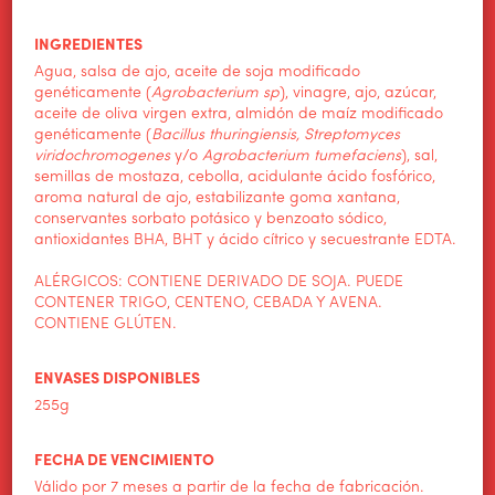
INGREDIENTES
Agua, salsa de ajo, aceite de soja modificado
genéticamente (
Agrobacterium sp
), vinagre, ajo, azúcar,
HOME
aceite de oliva virgen extra, almidón de maíz modificado
genéticamente (
Bacillus thuringiensis, Streptomyces
ALIMENTOS WILSON
viridochromogenes
y/o
Agrobacterium tumefaciens
), sal,
semillas de mostaza, cebolla, acidulante ácido fosfórico,
PRODUCTOS
aroma natural de ajo, estabilizante goma xantana,
conservantes sorbato potásico y benzoato sódico,
NOTICIAS
antioxidantes BHA, BHT y ácido cítrico y secuestrante EDTA.
CONTACTO
ALÉRGICOS: CONTIENE DERIVADO DE SOJA. PUEDE
CONTENER TRIGO, CENTENO, CEBADA Y AVENA.
CONTIENE GLÚTEN.
ENVASES DISPONIBLES
255g
FECHA DE VENCIMIENTO
Válido por 7 meses a partir de la fecha de fabricación.