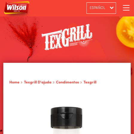
ESPAÑOL
PT-BR
ENGLISH
Home
Texgrill D'ajuda
Condimentos
Texgrill