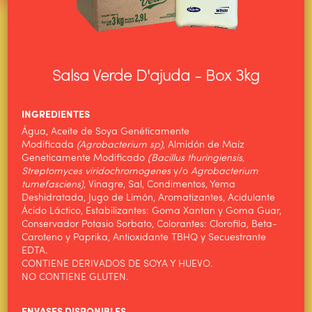
Salsa Verde D'ajuda - Box 3kg
INGREDIENTES
Água, Aceite de Soya Genéticamente
Modificada
(Agrobacterium sp)
, Almidón de Maíz
Geneticamente Modificado
(Bacillus thuringiensis,
Streptomyces viridochromogenes
y/o
Agrobacterium
tumefasciens)
, Vinagre, Sal, Condimentos, Yema
Deshidratada, Jugo de Limón, Aromatizantes, Acidulante
Ácido Láctico, Estabilizantes: Goma Xantan y Goma Guar,
Conservador Potasio Sorbato, Colorantes: Clorofila, Beta-
Caroteno y Paprika, Antioxidante TBHQ y Secuestrante
HOME
EDTA.
CONTIENE DERIVADOS DE SOYA Y HUEVO.
ALIMENTOS WILSON
NO CONTIENE GLUTEN.
PRODUCTOS