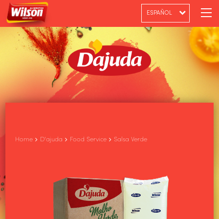
ESPAÑOL
PT-BR
ENGLISH
Home
D'ajuda
Food Service
Salsa Verde