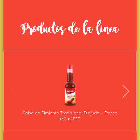
Productos de la línea
Salsa de Pimienta Tradicional D'ajuda - Frasco
Salsa
150ml PET