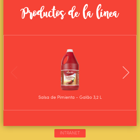
Productos de la línea
Salsa de Pimienta - Galão 3,2 L
Salsa d
INTRANET