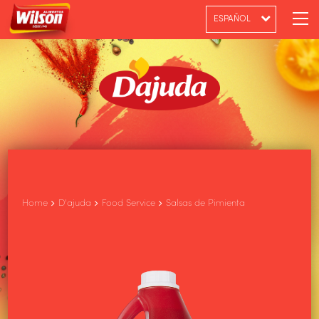
ESPAÑOL
PT-BR
ENGLISH
Home
D'ajuda
Food Service
Salsas de Pimienta