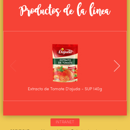
Productos de la línea
Extracto de Tomate D'ajuda - SUP 140g
Ex
INTRANET