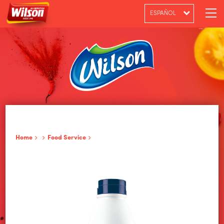
ESPAÑOL
PT-BR
ENGLISH
Home
Food Service